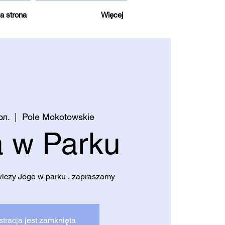
a strona
Więcej
юл.
  |  
Pole Mokotowskie
 w Parku
wiczy Joge w parku , zapraszamy
stracja jest zamknięta