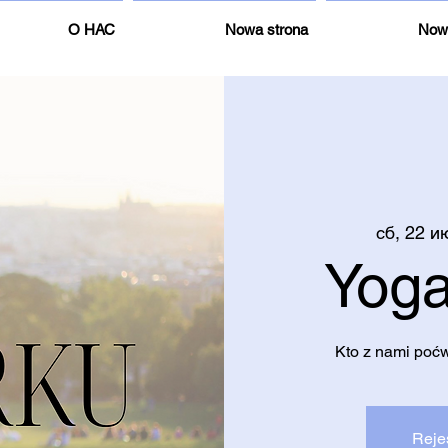
О НАС
Nowa strona
Now
сб, 22 и
Yoga
Kto z nami poć
Reje