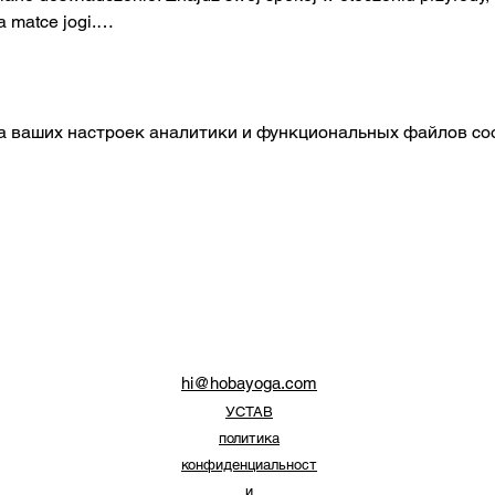
na matce jogi.…
а ваших настроек аналитики и функциональных файлов coo
hi@hobayoga.com
УСТАВ
политика
конфиденциальност
и