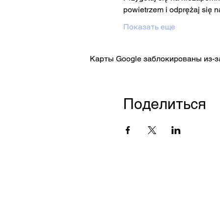
powietrzem i odprężaj się 
Показать еще
Карты Google заблокированы из-з
Поделиться