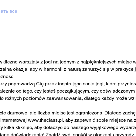
ать все
kliczne warsztaty z jogi na jednym z najpiękniejszych miejsc w
alna okazja, aby w harmonii z naturą zanurzyć się w praktyce jo
czność.
rzy poprowadzą Cię przez inspirujące sesje jogi, które przynios
ależnie od tego, czy jesteś początkującym, czy doświadczonym 
o różnych poziomów zaawansowania, dlatego każdy może wziąć 
cie darmowe, ale liczba miejsc jest ograniczona. Dlatego zach
e internetowej www.theclass.pl, aby zapewnić sobie miejsce na za
rczy kilka kliknięć, aby dołączyć do naszego wyjątkowego wydarz
iane doświadczenie! Znajdź swój spokój w otoczeniu przyrody,