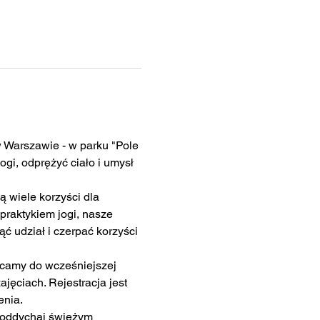
 Warszawie - w parku "Pole 
gi, odprężyć ciało i umysł 
ą wiele korzyści dla 
praktykiem jogi, nasze 
udział i czerpać korzyści 
ęcamy do wcześniejszej 
jęciach. Rejestracja jest 
enia.
 oddychaj świeżym 