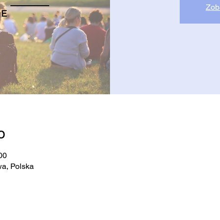
Zob
о
00
a, Polska