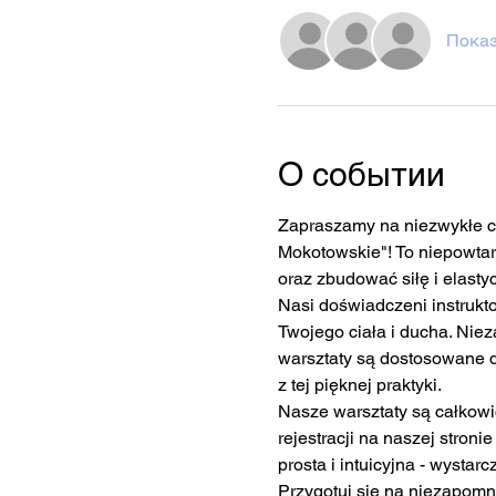
Показ
О событии
Zapraszamy na niezwykłe cy
Mokotowskie"! To niepowtarz
oraz zbudować siłę i elasty
Nasi doświadczeni instrukto
Twojego ciała i ducha. Niez
warsztaty są dostosowane d
z tej pięknej praktyki.
Nasze warsztaty są całkowi
rejestracji na naszej stroni
prosta i intuicyjna - wysta
Przygotuj się na niezapomn