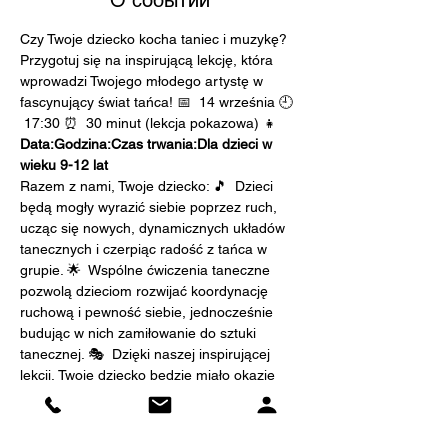
О событии
Czy Twoje dziecko kocha taniec i muzykę? 
Przygotuj się na inspirującą lekcję, która 
wprowadzi Twojego młodego artystę w 
fascynujący świat tańca! 📅 
 14 września 🕘 
 17:30 ⏰ 
 30 minut (lekcja pokazowa) 👧 
Data:
Godzina:
Czas trwania:
Dla dzieci w 
wieku 9-12 lat
Razem z nami, Twoje dziecko: 🎵 
 Dzieci 
będą mogły wyrazić siebie poprzez ruch, 
ucząc się nowych, dynamicznych układów 
tanecznych i czerpiąc radość z tańca w 
grupie. 🌟 
 Wspólne ćwiczenia taneczne 
pozwolą dzieciom rozwijać koordynację 
ruchową i pewność siebie, jednocześnie 
budując w nich zamiłowanie do sztuki 
tanecznej. 🎭 
 Dzięki naszej inspirującej 
lekcji, Twoje dziecko będzie miało okazję 
poczuć się jak prawdziwy tancerz, który 
wyraża emocje i energię na 
parkiecie.
Pozna Magię Tańca:
Rozwinie 