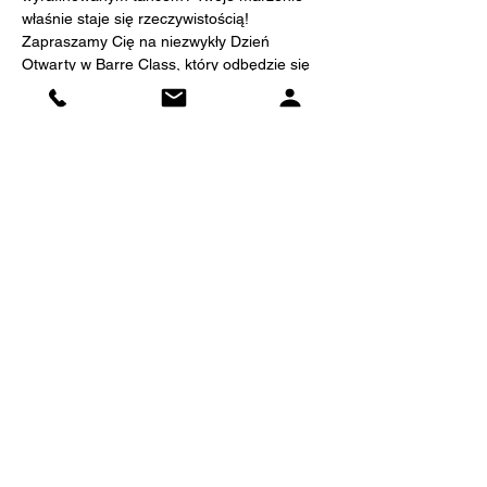
właśnie staje się rzeczywistością! 
Zapraszamy Cię na niezwykły Dzień 
Otwarty w Barre Class, który odbędzie się 
1. października o godzinie 15:00.
🏢 Gdzie? 
Miejsce: The Class, ul. Etiudy Rewolucyjnej 
3/8
🆓 Wstęp: 
Zajęcia są całkowicie DARMOWE!
Показать еще
Поделиться
Революционные этюды 3/8, Варшава,