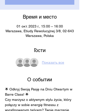
Время и место
01 окт. 2023 г., 15:00 – 16:00
Warszawa, Etiudy Rewolucyjnej 3/8, 02-643
Warszawa, Polska
Гости
Показать все
О событии
🌟 Odkryj Swoją Pasję na Dniu Otwartym w 
Barre Class! 🌟
Czy marzysz o aktywnym stylu życia, który 
połączy w sobie energię fitnessu z 
wyrafinowanym tańcem? Twoje marzenie 