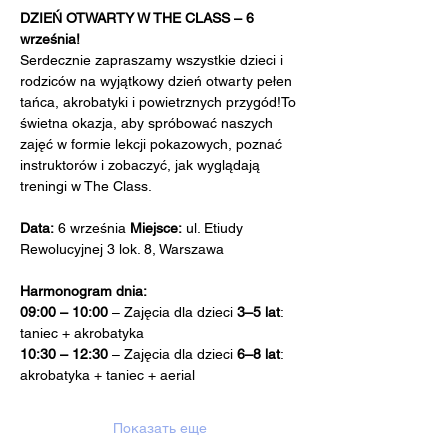
DZIEŃ OTWARTY W THE CLASS – 6 
września!
Serdecznie zapraszamy wszystkie dzieci i 
rodziców na wyjątkowy dzień otwarty pełen 
tańca, akrobatyki i powietrznych przygód!To 
świetna okazja, aby spróbować naszych 
zajęć w formie lekcji pokazowych, poznać 
instruktorów i zobaczyć, jak wyglądają 
treningi w The Class.
Data:
 6 września 
Miejsce:
 ul. Etiudy 
Rewolucyjnej 3 lok. 8, Warszawa
Harmonogram dnia:
09:00 – 10:00
 – Zajęcia dla dzieci 
3–5 lat
: 
taniec + akrobatyka 
10:30 – 12:30
 – Zajęcia dla dzieci 
6–8 lat
: 
akrobatyka + taniec + aerial 
Показать еще