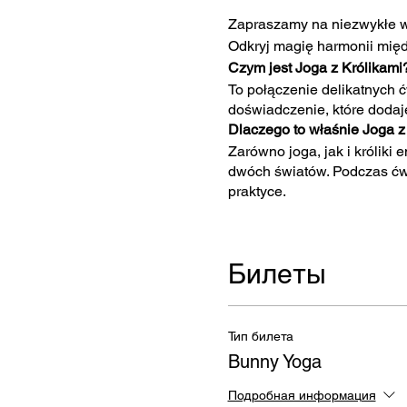
Zapraszamy na niezwykłe wy
Odkryj magię harmonii międ
Czym jest Joga z Królikami
To połączenie delikatnych 
doświadczenie, które dodaje 
Dlaczego to właśnie Joga z
Zarówno joga, jak i króliki
dwóch światów. Podczas ćwic
praktyce.
W czasie delikatnych ćwicze
Będziesz mógł/mogła je pogł
Билеты
spędzonej razem.
Twoje spotkanie z królikam
uczestników i ich potrzeb. 
wspomnienia.
Тип билета
Bunny Yoga
INWESTYCJA : 100 ZŁ
Подробная информация