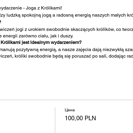
darzenie - Joga z Królikami!
zy ludzką spokojną jogą a radosną energią naszych małych król
?
ćwiczeń jogi z urokiem swobodnie skaczących królików, co twor
energii zarówno ciału, jak i duszy.
 Królikami jest idealnym wydarzeniem?
 emanują pozytywną energią, a nasze zajęcia dają niezwykłą sz
zeń, króliki swobodnie będą się poruszać po sali, dodając rad
ń jogi, króliki będą swobodnie przechadzać się po sali, dodając
askać , nakarmić, pozwolić się otoczyć ich obecnością i czerpa
i będzie miało miejsce w spokojnej atmosferze, w pełnym szacu
To także doskonała okazja do zrobienia wyjątkowych zdjęć, któr
Цена
100,00 PLN