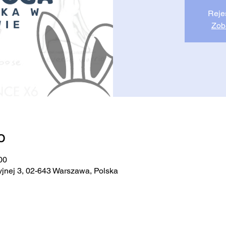
Reje
Zob
о
00
jnej 3, 02-643 Warszawa, Polska