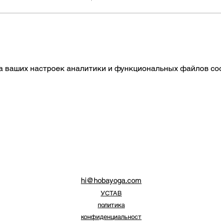
A ZAJĘC
a Jest- Bunny Yoga
а ваших настроек аналитики и функциональных файлов coo
hi@hobayoga.com
УСТАВ
политика
конфиденциальност