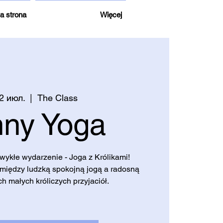
a strona
Więcej
22 июл.
  |  
The Class
ny Yoga
ykłe wydarzenie - Joga z Królikami!
 między ludzką spokojną jogą a radosną
h małych króliczych przyjaciół.