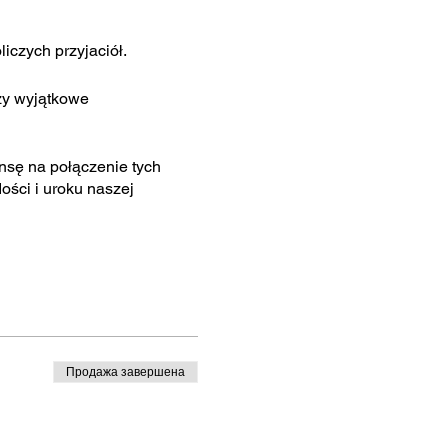
iczych przyjaciół.
zy wyjątkowe
ansę na połączenie tych
ości i uroku naszej
 magii do twojej praktyki.
ć radość z chwili
nku dla zwierzęcych
e zachowają piękne
Продажа завершена