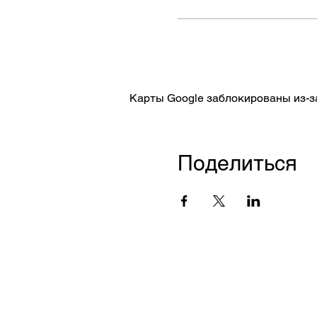
CZAS TRWANIA : GODZIN
*Organizatorem wydarzeni
Карты Google заблокированы из-з
Поделиться