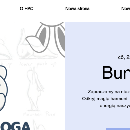
О НАС
Nowa strona
Now
сб, 
Bun
Zapraszamy na niezw
Odkryj magię harmonii
energią naszyc