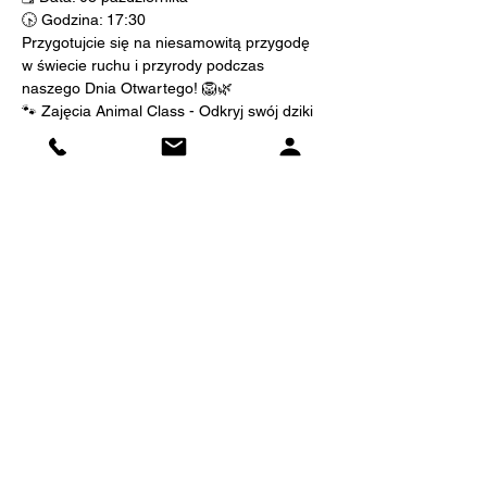
🕟 Godzina: 17:30
Przygotujcie się na niesamowitą przygodę 
w świecie ruchu i przyrody podczas 
naszego Dnia Otwartego! 🦁🌿
🐾 Zajęcia Animal Class - Odkryj swój dziki 
potencjał! 🐾
Animal Class to wyjątkowa praktyka, która 
czerpie inspirację z zachowań i ruchów 
zwierząt. To doskonały sposób, aby 
połączyć radość zabawy z treningiem 
fizycznym i odkryciem nowych możliwości 
ciała. Co możecie się spodziewać:
Показать еще
Поделиться