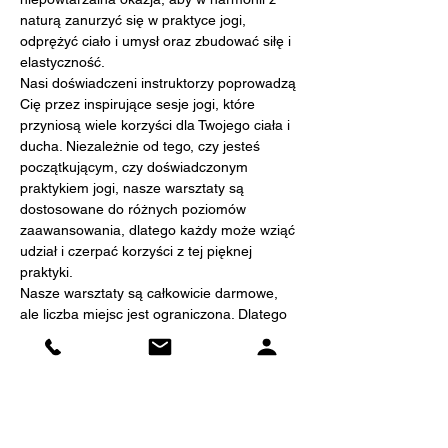
naturą zanurzyć się w praktyce jogi, 
odprężyć ciało i umysł oraz zbudować siłę i 
elastyczność.
Nasi doświadczeni instruktorzy poprowadzą 
Cię przez inspirujące sesje jogi, które 
przyniosą wiele korzyści dla Twojego ciała i 
ducha. Niezależnie od tego, czy jesteś 
początkującym, czy doświadczonym 
praktykiem jogi, nasze warsztaty są 
dostosowane do różnych poziomów 
zaawansowania, dlatego każdy może wziąć 
udział i czerpać korzyści z tej pięknej 
praktyki.
Nasze warsztaty są całkowicie darmowe, 
ale liczba miejsc jest ograniczona. Dlatego 
zachęcamy do wcześniejszej rejestracji na 
naszej stronie internetowej 
www.theclass.pl, aby zapewnić sobie 
miejsce na zajęciach. Rejestracja jest 
prosta i intuicyjna - wystarczy kilka kliknięć, 
aby dołączyć do naszego wyjątkowego 