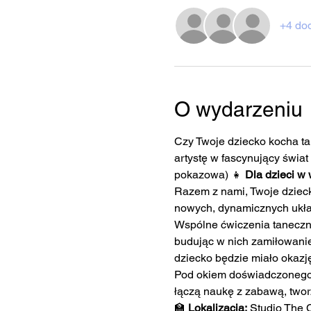
+4 do
O wydarzeniu
Czy Twoje dziecko kocha ta
artystę w fascynujący świat 
pokazowa) 👧 
Dla dzieci w 
Razem z nami, Twoje dzieck
nowych, dynamicznych układ
Wspólne ćwiczenia taneczne
budując w nich zamiłowanie 
dziecko będzie miało okazję
Pod okiem doświadczonego i
łączą naukę z zabawą, twor
🏫 
Lokalizacja:
 Studio The 