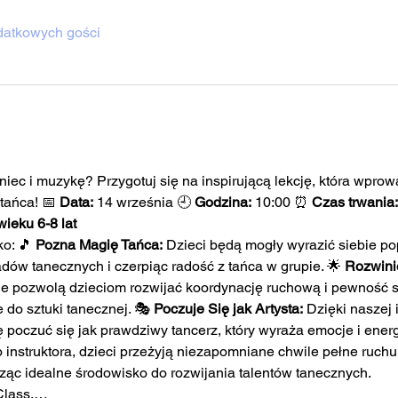
datkowych gości
niec i muzykę? Przygotuj się na inspirującą lekcję, która wpro
tańca! 📅 
Data:
 14 września 🕘 
Godzina:
 10:00 ⏰ 
Czas trwania:
wieku 6-8 lat
o: 🎵 
Pozna Magię Tańca:
 Dzieci będą mogły wyrazić siebie pop
ów tanecznych i czerpiąc radość z tańca w grupie. 🌟 
Rozwini
 pozwolą dzieciom rozwijać koordynację ruchową i pewność si
do sztuki tanecznej. 🎭 
Poczuje Się jak Artysta:
 Dzięki naszej i
 poczuć się jak prawdziwy tancerz, który wyraża emocje i energ
nstruktora, dzieci przeżyją niezapomniane chwile pełne ruchu 
ząc idealne środowisko do rozwijania talentów tanecznych.
Class,…