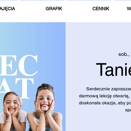
AJĘCIA
GRAFIK
CENNIK
W
sob.,
Tani
Serdecznie zapraszam
darmową lekcję otwartą, 
doskonała okazja, aby p
sp