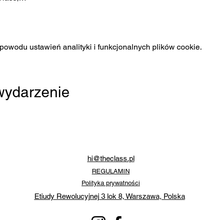
owodu ustawień analityki i funkcjonalnych plików cookie.
 wydarzenie
hi@theclass.pl
REGULAMIN
Polityka prywatności
Etiudy Rewolucyjnej 3 lok 8, Warszawa, Polska