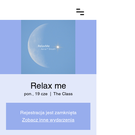
Relax me
pon., 19 cze
  |  
The Class
Rejestracja jest zamknięta
Zobacz inne wydarzenia