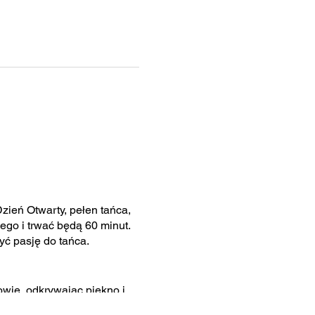
zień Otwarty, pełen tańca,
go i trwać będą 60 minut.
yć pasję do tańca.
zowie, odkrywając piękno i