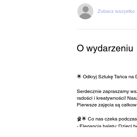
Zobacz wszystko
O wydarzeniu
🌟 Odkryj Sztukę Tańca na 
Serdecznie zapraszamy wszys
radości i kreatywności! Na
Pierwsze zajęcia są całkow
🩰🌟 Co nas czeka podczas
- Elegancja baletu: Dzieci 
gracje tego klasycznego tań