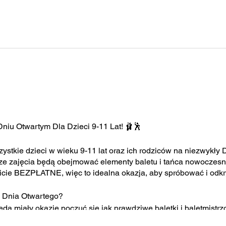
Dniu Otwartym Dla Dzieci 9-11 Lat! 🩰🕺
tkie dzieci w wieku 9-11 lat oraz ich rodziców na niezwykły D
sze zajęcia będą obejmować elementy baletu i tańca nowoczesne
icie BEZPŁATNE, więc to idealna okazja, aby spróbować i odkr
 Dnia Otwartego?
będą miały okazję poczuć się jak prawdziwe baletki i baletmistr
ca.