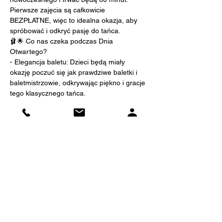
Pierwsze zajęcia są całkowicie 
BEZPŁATNE, więc to idealna okazja, aby 
spróbować i odkryć pasję do tańca.
🩰🌟 Co nas czeka podczas Dnia 
Otwartego?
- Elegancja baletu: Dzieci będą miały 
okazję poczuć się jak prawdziwe baletki i 
baletmistrzowie, odkrywając piękno i gracje 
tego klasycznego tańca.
- Wyrażanie siebie przez taniec 
nowoczesny: Poprzez ruchy i muzykę, 
dzieci będą mogły wyrazić swoją 
kreatywność i emocje, odkrywając nowe 
sposoby wyrażania siebie.
- Zabawa i nauka: Nasze zajęcia to nie 
tylko nauka, to także radość i zabawa, co 
sprawia, że nauka jest jeszcze bardziej 
inspirująca.
Pokaż więcej