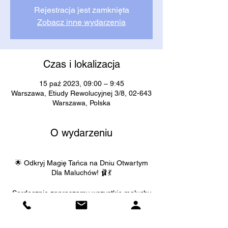
Rejestracja jest zamknięta
Zobacz inne wydarzenia
Czas i lokalizacja
15 paź 2023, 09:00 – 9:45
Warszawa, Etiudy Rewolucyjnej 3/8, 02-643
Warszawa, Polska
O wydarzeniu
🌟 Odkryj Magię Tańca na Dniu Otwartym
Dla Maluchów! 🩰💃
Serdecznie zapraszamy wszystkie maluchy
w wieku 3-5 lat oraz ich rodziców na
niezwykły Dzień Otwarty, pełen zabawy,
tańca i kreatywności! Nasze zajęcia będą