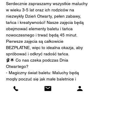
Serdecznie zapraszamy wszystkie maluchy 
w wieku 3-5 lat oraz ich rodziców na 
niezwykły Dzień Otwarty, pełen zabawy, 
tańca i kreatywności! Nasze zajęcia będą 
obejmować elementy baletu i tańca 
nowoczesnego i trwać będą 45 minut. 
Pierwsze zajęcia są całkowicie 
BEZPŁATNE, więc to idealna okazja, aby 
spróbować i odkryć radość tańca.
🩰🌟 Co nas czeka podczas Dnia 
Otwartego?
- Magiczny świat baletu: Maluchy będą 
mogły poczuć się jak małe baletnice i 
baletmistrzowie, odkrywając piękno 
klasycznego tańca.
- Wyrażanie siebie przez taniec 
nowoczesny: Poprzez ruchy i muzykę, 
dzieci będą mogły wyrazić swoją 
kreatywność i emocje.
- Zabawa i nauka: Nasze zajęcia są nie 
tylko edukacyjne, ale przede wszystkim 