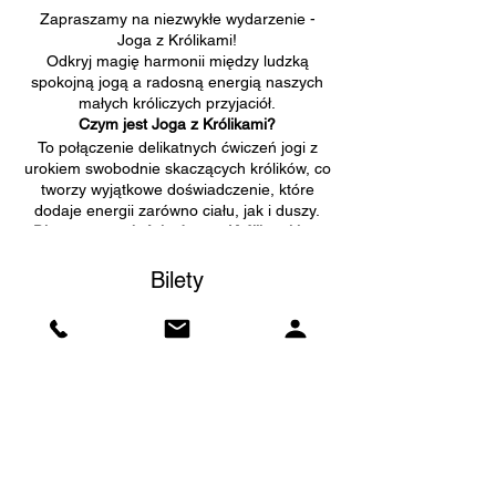
Zapraszamy na niezwykłe wydarzenie -
Joga z Królikami!
Odkryj magię harmonii między ludzką
spokojną jogą a radosną energią naszych
małych króliczych przyjaciół.
Czym jest Joga z Królikami?
To połączenie delikatnych ćwiczeń jogi z
urokiem swobodnie skaczących królików, co
tworzy wyjątkowe doświadczenie, które
dodaje energii zarówno ciału, jak i duszy.
Dlaczego to właśnie Joga z Królikami jest
idealnym wydarzeniem?
Zarówno joga, jak i króliki emanują
Bilety
pozytywną energią, a nasze zajęcia dają
niezwykłą szansę na połączenie tych dwóch
światów. Podczas ćwiczeń, króliki swobodnie
Sprzedaż zakończona
będą się poruszać po sali, dodając radości i
uroku naszej praktyce.
Rodzaj biletu
Bunny Yoga
W czasie delikatnych ćwiczeń jogi, króliki
będą swobodnie przechadzać się po sali,
Więcej informacji
dodając magii do twojej praktyki. Będziesz
mógł/mogła je pogłaskać , nakarmić,