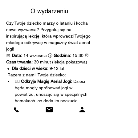
O wydarzeniu
Czy Twoje dziecko marzy o lataniu i kocha 
nowe wyzwania? Przygotuj się na 
inspirującą lekcję, która wprowadzi Twojego 
młodego odkrywcę w magiczny świat aerial 
jogi! 
📅 
Data:
 14 września 🕝 
Godzina:
 15:30 ⏰ 
Czas trwania:
 30 minut (lekcja pokazowa) 
👧 
Dla dzieci w wieku:
 9-12 lat
 Razem z nami, Twoje dziecko: 
🧘‍♀️ Odkryje Magię Aerial Jogi:
 Dzieci 
będą mogły spróbować jogi w 
powietrzu, unosząc się w specjalnych 
hamakach, co doda im poczucia 
wolności i lekkości.
🌟 Rozwinie Siłę i Równowagę:
 Dzięki 
ćwiczeniom w powietrzu, dzieci 
wzmocnią swoje mięśnie, poprawią 
równowagę i elastyczność, zyskując 