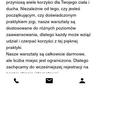
przyniosą wiele korzyści dla Twojego ciała i 
ducha. Niezależnie od tego, czy jesteś 
początkującym, czy doświadczonym 
praktykiem jogi, nasze warsztaty są 
dostosowane do różnych poziomów 
zaawansowania, dlatego każdy może wziąć 
udział i czerpać korzyści z tej pięknej 
praktyki.
Nasze warsztaty są całkowicie darmowe, 
ale liczba miejsc jest ograniczona. Dlatego 
zachęcamy do wcześniejszej rejestracji na 
naszej stronie internetowej 
www.theclass.pl, aby zapewnić sobie 
miejsce na zajęciach. Rejestracja jest 
prosta i intuicyjna - wystarczy kilka kliknięć, 
aby dołączyć do naszego wyjątkowego 
wydarzenia.
Przygotuj się na niezapomniane 
doświadczenie! Znajdź swój spokój w 
otoczeniu przyrody, oddychaj świeżym 
powietrzem i odprężaj się na matce jogi.…