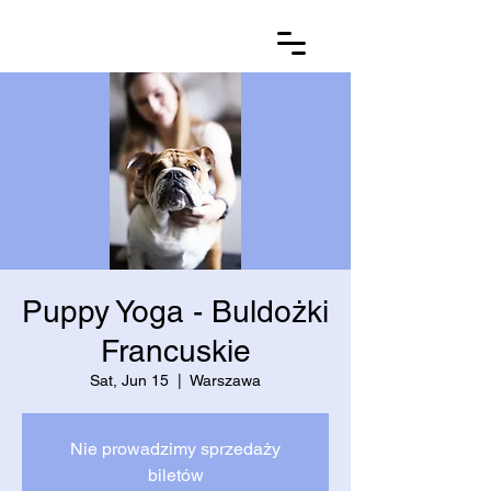
Puppy Yoga - Buldożki
Francuskie
Sat, Jun 15
  |  
Warszawa
Nie prowadzimy sprzedaży
biletów