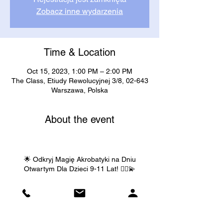
Zobacz inne wydarzenia
Time & Location
Oct 15, 2023, 1:00 PM – 2:00 PM
The Class, Etiudy Rewolucyjnej 3/8, 02-643
Warszawa, Polska
About the event
🌟 Odkryj Magię Akrobatyki na Dniu
Otwartym Dla Dzieci 9-11 Lat! 🤸‍♂️💫
Serdecznie zapraszamy wszystkie młode
akrobatki i akrobatów w wieku 9-11 lat oraz
ich rodziców na niezwykły Dzień Otwarty,
pełen ekscytujących ruchów, radości i