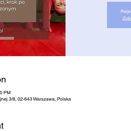
Reje
Zob
on
00 PM
jnej 3/8, 02-643 Warszawa, Polska
t