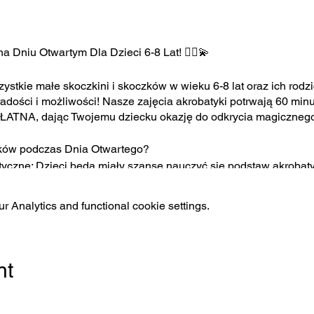
a Dniu Otwartym Dla Dzieci 6-8 Lat! 🤸‍♂️💫
stkie małe skoczkini i skoczków w wieku 6-8 lat oraz ich rod
 radości i możliwości! Nasze zajęcia akrobatyki potrwają 60 minu
PŁATNA, dając Twojemu dziecku okazję do odkrycia magicznego 
ników podczas Dnia Otwartego?
tyczne: Dzieci będą miały szansę nauczyć się podstaw akrobaty
h: Akrobatyka to nie tylko trening, to także sposób na wyrażanie
 Analytics and functional cookie settings.
ur.
ęcia łączą edukację z radością, co sprawia, że nauka jest jeszc
nt
ardziej odpowiada Twojemu dziecku, i zarezerwuj miejsce na n
niecierpliwością czeka na młodych entuzjastów akrobatyki, go