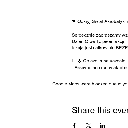
🌟 Odkryj Świat Akrobatyki n
Serdecznie zapraszamy wszy
Dzień Otwarty, pełen akcji,
lekcja jest całkowicie BEZ
🤸‍♀️🌟 Co czeka na uczest
- Fascynujące ruchy akroba
siłę i zwinność.
- Wyrażanie siebie przez ruc
Google Maps were blocked due to your
tworzenie niesamowitych fig
- Zabawa i nauka: Nasze zaj
📅 Jak się zapisać?
Share this eve
Wybierz termin, który najb
doświadczony instruktor z 
osiągnięcia!