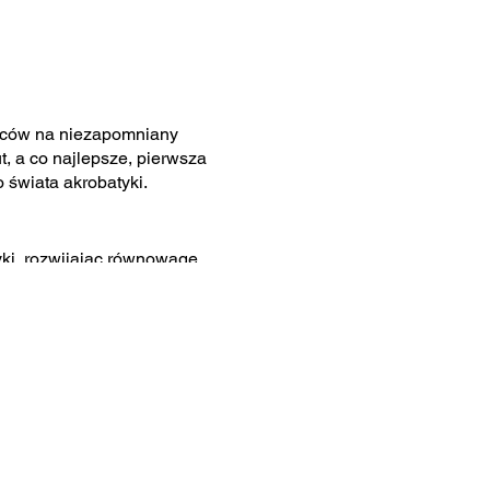
ziców na niezapomniany
t, a co najlepsze, pierwsza
świata akrobatyki.
ki, rozwijając równowagę,
 siebie przez ruch i
ze bardziej inspirująca.
aszym Dniu Otwartym. Nasz
towych na nowe wyzwania i