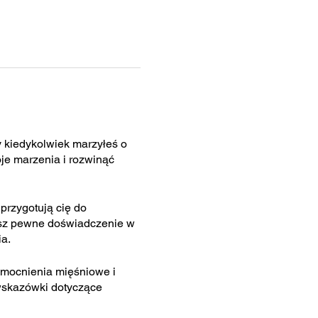
y kiedykolwiek marzyłeś o
oje marzenia i rozwinąć
 przygotują cię do
masz pewne doświadczenie w
a.
zmocnienia mięśniowe i
 wskazówki dotyczące