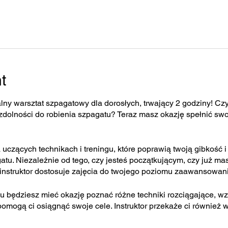
t
ny warsztat szpagatowy dla dorosłych, trwający 2 godziny! Cz
 zdolności do robienia szpagatu? Teraz masz okazję spełnić sw
 uczących technikach i treningu, które poprawią twoją gibkość i
tu. Niezależnie od tego, czy jesteś początkującym, czy już 
z instruktor dostosuje zajęcia do twojego poziomu zaawansowani
 będziesz mieć okazję poznać różne techniki rozciągające, w
 pomogą ci osiągnąć swoje cele. Instruktor przekaże ci również
unikania kontuzji.