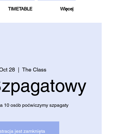
TIMETABLE
Więcej
 Oct 28
  |  
The Class
Szpagatowy
a 10 osób poćwiczymy szpagaty
stracja jest zamknięta