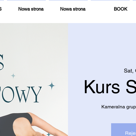
S
Nowa strona
Nowa strona
BOOK
Sat,
Kurs 
Kameralna grup
Reje