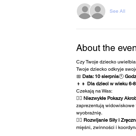
See All
About the even
Czy Twoje dziecko uwielbia 
Twoje dziecko odkryje swoj
📅 
Data: 10 sierpnia
🕚 
Godzi
👦👧 
Dla dzieci w wieku 6-8 
Czekają na Was:
🤹‍♂️ 
Niezwykłe Pokazy Akrob
zaprezentują widowiskowe fig
wyobraźnię.
🧘‍♀️ 
Rozwijanie Siły i Zręczn
mięśni, zwinności i koordy