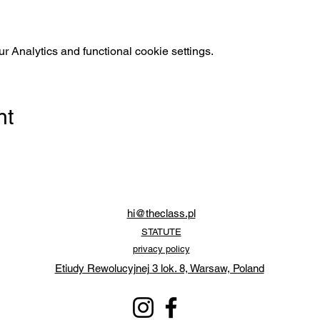
 Analytics and functional cookie settings.
nt
hi@theclass.pl
STATUTE
privacy policy
Etiudy Rewolucyjnej 3 lok. 8, Warsaw, Poland